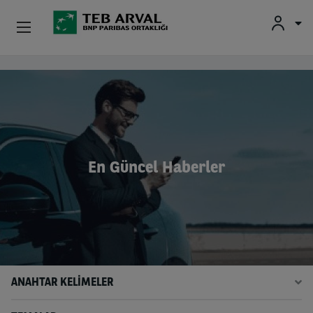
Kurumsal
Ana içeriğe atla
İkinci El Araçlar
Hakkımızda
En Güncel Haberler
Yatırımcı İlişkileri
Sürücüler
ANAHTAR KELİMELER