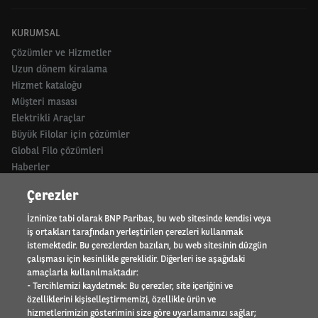
KURUMSAL
Çözümler ve Hizmetler
Uzun dönem kiralama
Hizmet kataloğu
Müşteri masası
Elektrikli Araçlar
Büyük Filolar için çözümler
Global Filo çözümleri
Haberler
Neden TEB Arval
Çerezler
ORTAKLAR
İzninize tabi olarak BNP Paribas, bu web sitesinde kendisi veya
iş ortakları tarafından yerleştirilen çerezleri kullanmak
Motor trade
istemektedir. Bu çerezlerden bazıları, bu web sitesinin düzgün
çalışması için kesinlikle gereklidir. Diğerleri ise aşağıdaki
amaçlarla kullanılmaktadır:
HAKKIMIZDA
- Tercihlernizi kaydetmek: Bu çerezler, site içeriğini ve
özelliklerini kişiselleştirmemizi, özellikle ürün ve
Uluslararası faaliyet alanı
hizmetlerimizin gösterimini size göre uyarlamamızı sağlar;