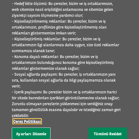
Referanslar
- Hedef kitle ölçümü: Bu çerezler, bizim ve iş ortaklarımızın,
Element - Arval Global Alliance
web sitemize nasıl erişildiğini anlamasına ve sitemize gelen
İnsan Kaynakları
ziyaretçi sayısını ölçmesine yardımcı olur;
Arval Mobility Observatory
- Kişiselleştirilmemiş reklamlar: Bu çerezler, bizim ve iş
ortaklarımızın, profilinize göre kişiselleştirilmemiş olan
Basın odası
reklamları göstermemize imkan verir;
Sosyal Sorumluluk
- Kişiselleştirilmiş reklamlar: Bu çerezler, bizim ve iş
İletişim
ortaklarımızın ilgi alanlarınıza daha uygun, size özel reklamlar
sunmamıza olanak tanır;
SÜRÜCÜLER
- Konuma dayalı reklamlar: Bu çerezler, bizim ve iş
ortaklarımızın bulunduğunuz konuma göre kişiselleştirilmiş
reklamlar göstermemize olanak sağlar;
- Sosyal ağlarda paylaşım: Bu çerezler, iş ortaklarımızın yanı
Site Haritası
sıra, kullanılan sosyal ağlarla da bilgi paylaşmamıza olanak
Yasal Bilgi
verir;
- İçerik paylaşımı: Bu çerezler bizim ve iş ortaklarımızın harici
Bilgi Toplumu Hizmetleri
bir sitede barındırılan içerikleri görüntülemesine olanak sağlar;
Çerez Politikası
Zorunlu olmayan çerezlerin yüklenmesi için verdiğiniz onay
Etik Uyarı
tamamen gönüllülük esasına dayalıdır ve istediğiniz zaman geri
Şikayet
çekilebilir.
Kişisel Veri
Çerez Politikası
İletişim Formu
Ayarları Düzenle
Tümünü Reddet