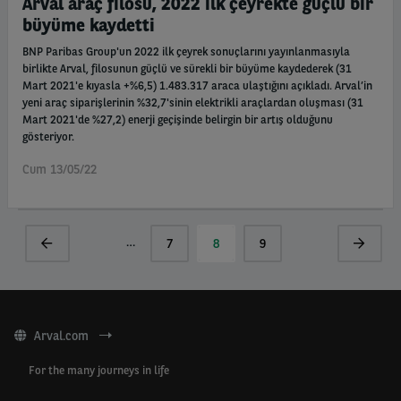
Arval araç filosu, 2022 ilk çeyrekte güçlü bir
büyüme kaydetti
BNP Paribas Group'un 2022 ilk çeyrek sonuçlarını yayınlanmasıyla
birlikte Arval, filosunun güçlü ve sürekli bir büyüme kaydederek (31
Mart 2021'e kıyasla +%6,5) 1.483.317 araca ulaştığını açıkladı. Arval’in
yeni araç siparişlerinin %32,7'sinin elektrikli araçlardan oluşması (31
Mart 2021'de %27,2) enerji geçişinde belirgin bir artış olduğunu
gösteriyor.
Cum 13/05/22
Pagination
…
Previous
Sayfa
7
Current
8
Sayfa
9
Next
page
page
page
Arval.com
For the many journeys in life