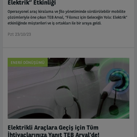
Elektrik” Etkinliği
Operasyonel araç kiralama ve filo yönetiminde sürdürülebilir mobilite
çözümleriyle öne çıkan TEB Arval, “Filonuz için Geleceğin Yolu: Elektrik”
etkinliğinde müşterileri ve iş ortakları ile bir araya geldi.
Pzt 23/10/23
ENERJI DÖNÜŞÜMÜ
Elektrikli Araçlara Geçiş için Tüm
İhtiyaçlarınıza Yanıt TEB Arval’de!