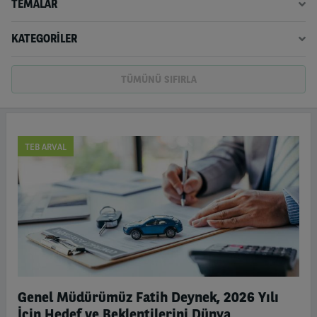
TEMALAR
KATEGORILER
TÜMÜNÜ SIFIRLA
TEB ARVAL
Genel Müdürümüz Fatih Deynek, 2026 Yılı
İçin Hedef ve Beklentilerini Dünya