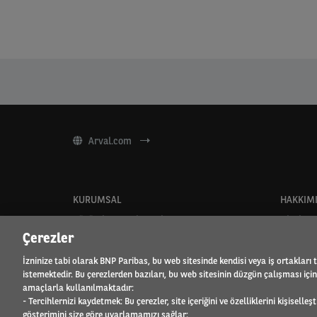
Arval.com
KURUMSAL
HAKKIM
Çözümler ve Hizmetler
Uluslarar
Çerezler
Uzun dönem kiralama
Referans
Hizmet kataloğu
Element 
İzninize tabi olarak BNP Paribas, bu web sitesinde kendisi veya iş ortakları 
Müşteri masası
İnsan Ka
istemektedir. Bu çerezlerden bazıları, bu web sitesinin düzgün çalışması için k
Elektrikli Araçlar
Arval Mo
amaçlarla kullanılmaktadır:
Büyük Filolar için çözümler
Basın od
- Tercihlernizi kaydetmek: Bu çerezler, site içeriğini ve özelliklerini kişisell
gösterimini size göre uyarlamamızı sağlar;