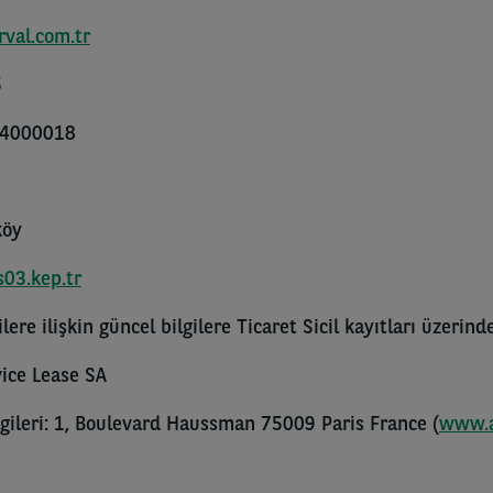
val.com.tr
5
64000018
köy
03.kep.tr
lere ilişkin güncel bilgilere Ticaret Sicil kayıtları üzerinde
vice Lease SA
ilgileri: 1, Boulevard Haussman 75009 Paris France (
www.a