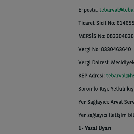
E-posta:
tebarval@tebar
Ticaret Sicil No: 61465
MERSİS No: 08330463
Vergi No: 8330463640
Vergi Dairesi: Mecidiye
KEP Adresi:
tebarval@hs
Sorumlu Kişi: Yetkili kişi
Yer Sağlayıcı: Arval Ser
Yer sağlayıcı iletişim b
1- Yasal Uyarı