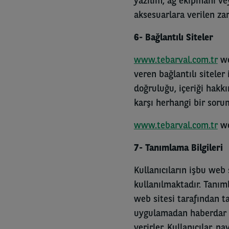
yazılım, ağ ekipmanı v
aksesuarlara verilen z
6- Bağlantılı Siteler
www.tebarval.com.tr
we
veren bağlantılı siteler 
doğruluğu, içeriği hakkı
karşı herhangi bir sor
www.tebarval.com.tr
we
7- Tanımlama Bilgileri
Kullanıcıların işbu web 
kullanılmaktadır. Tanım
web sitesi tarafından ta
uygulamadan haberdar o
verirler. Kullanıcılar,