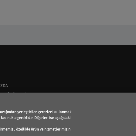
IZDA
ası faaliyet alanı
lar
- Arval Global Alliance
tarafından yerleştirilen çerezleri kullanmak
ynakları
esinlikle gereklidir. Diğerleri ise aşağıdaki
bility Observatory
ası
eştirmemizi, özellikle ürün ve hizmetlerimizin