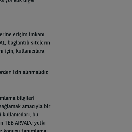
a yönelik diğer
erine erişim imkanı
L, bağlantılı sitelerin
ı için, kullanıcılara
rden izin alınmalıdır.
ımlama bilgileri
 sağlamak amacıyla bir
 kullanıcıları, bu
in TEB ARVAL’e yetki
söz konusu tanımlama