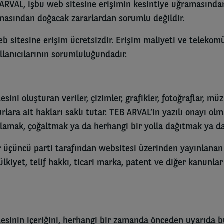
 ARVAL, işbu web sitesine erişimin kesintiye uğramasından
asından doğacak zararlardan sorumlu değildir.
b sitesine erişim ücretsizdir. Erişim maliyeti ve telekom
llanıcılarının sorumluluğundadır.
sini oluşturan veriler, çizimler, grafikler, fotoğraflar, mü
ara ait hakları saklı tutar. TEB ARVAL’in yazılı onayı ol
yalamak, çoğaltmak ya da herhangi bir yolla dağıtmak ya da
r üçüncü parti tarafından websitesi üzerinden yayınlanan
 mülkiyet, telif hakkı, ticari marka, patent ve diğer kanunl
esinin içeriğini, herhangi bir zamanda önceden uyarıda 