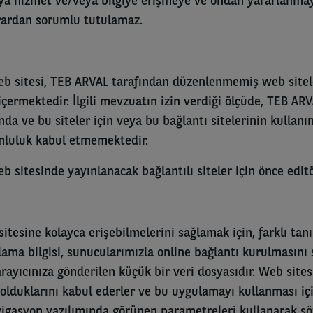
eya hizmet ve/veya bilgiye erişmeye ve ondan yararlanmay
arardan sorumlu tutulamaz.
b sitesi, TEB ARVAL tarafından düzenlenmemiş web sitel
içermektedir. İlgili mevzuatın izin verdiği ölçüde, TEB ARVA
nda ve bu siteler için veya bu bağlantı sitelerinin kullanım
umluluk kabul etmemektedir.
b sitesinde yayınlanacak bağlantılı siteler için önce editö
sitesine kolayca erişebilmelerini sağlamak için, farklı tan
lama bilgisi, sunucularımızla online bağlantı kurulmasını
rayıcınıza gönderilen küçük bir veri dosyasıdır. Web sitesi
lduklarını kabul ederler ve bu uygulamayı kullanması iç
 navigasyon yazılımında görünen parametreleri kullanarak 