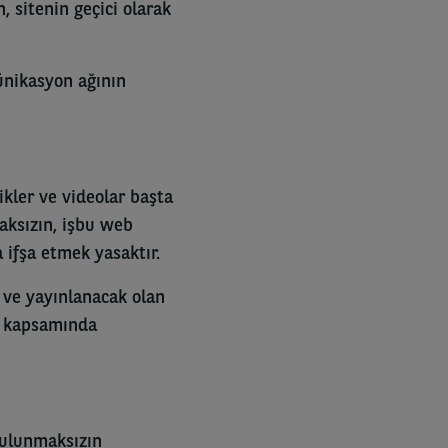
, sitenin geçici olarak
ünikasyon ağının
zikler ve videolar başta
maksızın, işbu web
 ifşa etmek yasaktır.
 ve yayınlanacak olan
ar kapsamında
bulunmaksızın