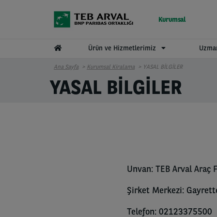
Ana içeriğe atla
Kurumsal
Ürün ve Hizmetlerimiz
Uzman
Ana Sayfa
Kurumsal Kiralama
YASAL BİLGİLER
YASAL BİLGİLER
Unvan: TEB Arval Araç F
Şirket Merkezi: Gayrett
Telefon: 02123375500