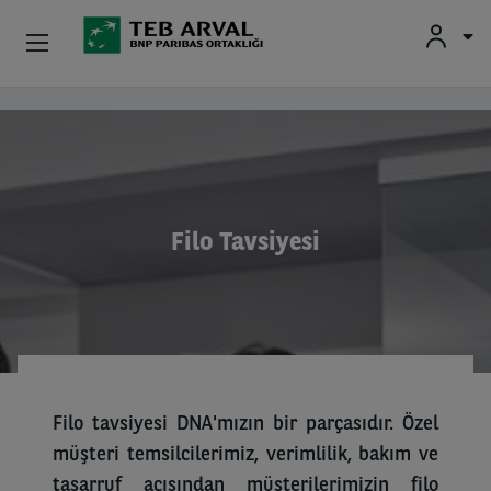
Kurumsal
Ana içeriğe atla
İkinci El Araçlar
Hakkımızda
Filo Tavsiyesi
Yatırımcı İlişkileri
Sürücüler
Filo tavsiyesi DNA'mızın bir parçasıdır. Özel
müşteri temsilcilerimiz, verimlilik, bakım ve
tasarruf açısından müşterilerimizin filo