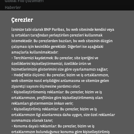
Global Filo çözümleri
Haberler
Neden TEB Arval
Çerezler
ORTAKLAR
İzninize tabi olarak BNP Paribas, bu web sitesinde kendisi veya
iş ortakları tarafından yerleştirilen çerezleri kullanmak
Motor trade
istemektedir. Bu çerezlerden bazıları, bu web sitesinin düzgün
çalışması için kesinlikle gereklidir. Diğerleri ise aşağıdaki
amaçlarla kullanılmaktadır:
HAKKIMIZDA
- Tercihlernizi kaydetmek: Bu çerezler, site içeriğini ve
özelliklerini kişiselleştirmemizi, özellikle ürün ve
Uluslararası faaliyet alanı
hizmetlerimizin gösterimini size göre uyarlamamızı sağlar;
Referanslar
- Hedef kitle ölçümü: Bu çerezler, bizim ve iş ortaklarımızın,
Element - Arval Global Alliance
web sitemize nasıl erişildiğini anlamasına ve sitemize gelen
İnsan Kaynakları
ziyaretçi sayısını ölçmesine yardımcı olur;
Arval Mobility Observatory
- Kişiselleştirilmemiş reklamlar: Bu çerezler, bizim ve iş
ortaklarımızın, profilinize göre kişiselleştirilmemiş olan
Basın odası
reklamları göstermemize imkan verir;
Sosyal Sorumluluk
- Kişiselleştirilmiş reklamlar: Bu çerezler, bizim ve iş
İletişim
ortaklarımızın ilgi alanlarınıza daha uygun, size özel reklamlar
sunmamıza olanak tanır;
SÜRÜCÜLER
- Konuma dayalı reklamlar: Bu çerezler, bizim ve iş
ortaklarımızın bulunduğunuz konuma göre kişiselleştirilmiş