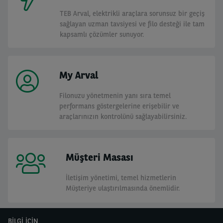
TEB Arval, elektrikli araçlara sorunsuz bir geçiş
sağlayan uzman tavsiyesi ve filo desteği ile tam
kapsamlı çözümler sunuyor.
My Arval
Filonuzu yönetmenin yanı sıra temel
performans göstergelerine erişebilir ve
araçlarınızın kontrolünü sağlayabilirsiniz.
Müşteri Masası
İletişim yönetimi, temel hizmetlerin
Müşteriye ulaştırılmasında önemlidir.
BİLGİ İÇİN