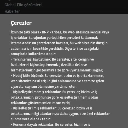
Global Filo çözümleri
Haberler
Neden TEB Arval
Çerezler
ORTAKLAR
İzninize tabi olarak BNP Paribas, bu web sitesinde kendisi veya
iş ortakları tarafından yerleştirilen çerezleri kullanmak
Motor trade
istemektedir. Bu çerezlerden bazıları, bu web sitesinin düzgün
çalışması için kesinlikle gereklidir. Diğerleri ise aşağıdaki
amaçlarla kullanılmaktadır:
HAKKIMIZDA
- Tercihlernizi kaydetmek: Bu çerezler, site içeriğini ve
özelliklerini kişiselleştirmemizi, özellikle ürün ve
Uluslararası faaliyet alanı
hizmetlerimizin gösterimini size göre uyarlamamızı sağlar;
Referanslar
- Hedef kitle ölçümü: Bu çerezler, bizim ve iş ortaklarımızın,
Element - Arval Global Alliance
web sitemize nasıl erişildiğini anlamasına ve sitemize gelen
İnsan Kaynakları
ziyaretçi sayısını ölçmesine yardımcı olur;
Arval Mobility Observatory
- Kişiselleştirilmemiş reklamlar: Bu çerezler, bizim ve iş
ortaklarımızın, profilinize göre kişiselleştirilmemiş olan
Basın odası
reklamları göstermemize imkan verir;
Sosyal Sorumluluk
- Kişiselleştirilmiş reklamlar: Bu çerezler, bizim ve iş
İletişim
ortaklarımızın ilgi alanlarınıza daha uygun, size özel reklamlar
sunmamıza olanak tanır;
SÜRÜCÜLER
- Konuma dayalı reklamlar: Bu çerezler, bizim ve iş