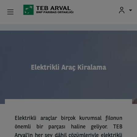
Kurumsal
Ana içeriğe atla
İkinci El Araçlar
Hakkımızda
Elektrikli Araç Kiralama
Yatırımcı İlişkileri
Sürücüler
Elektrikli araçlar birçok kurumsal filonun
önemli bir parçası haline geliyor. TEB
Arval'in her şey dâhil çözümleriyle elektrikli