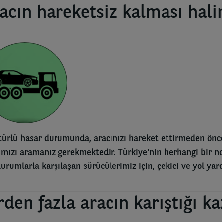
acın hareketsiz kalması hali
türlü hasar durumunda, aracınızı hareket ettirmeden ön
ımızı aramanız gerekmektedir. Türkiye'nin herhangi bir no
durumlarla karşılaşan sürücülerimiz için, çekici ve yol yar
rden fazla aracın karıştığı k