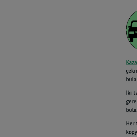
Kaza
çekm
bula
İki 
gere
bula
Her 
kopy