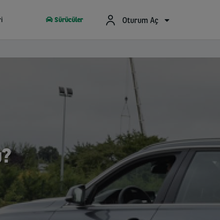
Oturum Aç
ri
Sürücüler
u?