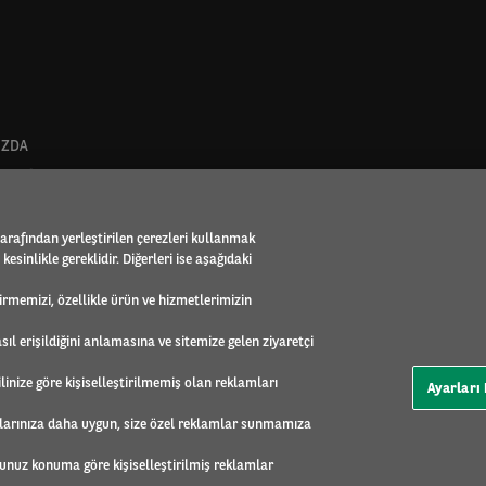
IZDA
ası faaliyet alanı
lar
- Arval Global Alliance
tarafından yerleştirilen çerezleri kullanmak
ynakları
esinlikle gereklidir. Diğerleri ise aşağıdaki
bility Observatory
ası
eştirmemizi, özellikle ürün ve hizmetlerimizin
Sorumluluk
sıl erişildiğini anlamasına ve sitemize gelen ziyaretçi
ilinize göre kişiselleştirilmemiş olan reklamları
Ayarları
LER
alanlarınıza daha uygun, size özel reklamlar sunmamıza
ğunuz konuma göre kişiselleştirilmiş reklamlar