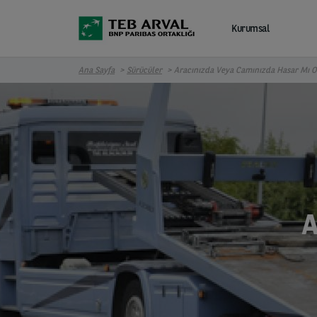
Ana içeriğe atla
Kurumsal
Ana Sayfa
Sürücüler
Aracınızda Veya Camınızda Hasar Mı O
A