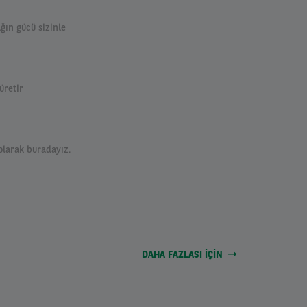
ağın gücü sizinle
üretir
 olarak buradayız.
DAHA FAZLASI IÇIN