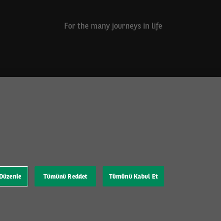
For the many journeys in life
 Düzenle
Tümünü Reddet
Tümünü Kabul Et