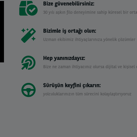
Bize güvenebilirsiniz:
30 yılı aşkın filo deneyimine sahip küresel bir ort
Bizimle iş ortağı olun:
Uzman ekibimiz ihtiyaçlarınıza yönelik çözümler 
Hep yanınızdayız:
Bize ne zaman ihtiyacınız olursa dijital ve kişisel
Sürüşün keyfini çıkarın:
yolculuklarınızın tüm sürecini kolaylaştırıyoruz