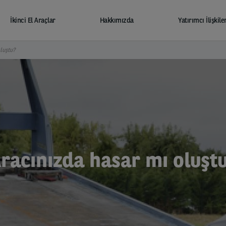
İkinci El Araçlar
Hakkımızda
Yatırımcı İlişkile
luştu?
racınızda hasar mı oluşt