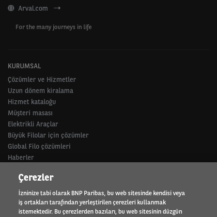
Arval.com
For the many journeys in life
KURUMSAL
Çözümler ve Hizmetler
Uzun dönem kiralama
Hizmet kataloğu
Müşteri masası
Elektrikli Araçlar
Büyük Filolar için çözümler
Global Filo çözümleri
Haberler
Neden TEB Arval
Çerezler
ORTAKLAR
İzninize tabi olarak BNP Paribas, bu web sitesinde kendisi veya
iş ortakları tarafından yerleştirilen çerezleri kullanmak
Motor trade
istemektedir. Bu çerezlerden bazıları, bu web sitesinin düzgün