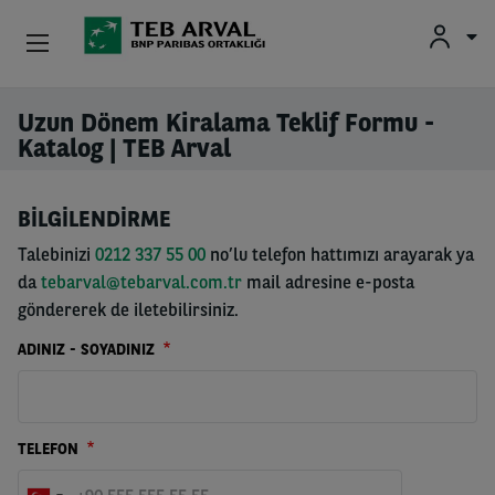
Kurumsal
Uzun Dönem Kiralama Teklif Formu -
Ana içeriğe atla
Katalog | TEB Arval
İkinci El Araçlar
BİLGİLENDİRME
Hakkımızda
Talebinizi
0212 337 55 00
no’lu telefon hattımızı arayarak ya
Yatırımcı İlişkileri
da
tebarval@tebarval.com.tr
mail adresine e-posta
göndererek de iletebilirsiniz.
Sürücüler
ADINIZ - SOYADINIZ
TELEFON