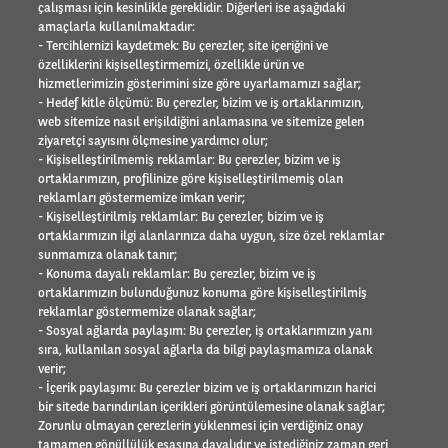
çalışması için kesinlikle gereklidir. Diğerleri ise aşağıdaki
amaçlarla kullanılmaktadır:
HAKKIMIZDA
- Tercihlernizi kaydetmek: Bu çerezler, site içeriğini ve
özelliklerini kişiselleştirmemizi, özellikle ürün ve
Uluslararası faaliyet alanı
hizmetlerimizin gösterimini size göre uyarlamamızı sağlar;
Referanslar
- Hedef kitle ölçümü: Bu çerezler, bizim ve iş ortaklarımızın,
Element - Arval Global Alliance
web sitemize nasıl erişildiğini anlamasına ve sitemize gelen
İnsan Kaynakları
ziyaretçi sayısını ölçmesine yardımcı olur;
Arval Mobility Observatory
- Kişiselleştirilmemiş reklamlar: Bu çerezler, bizim ve iş
ortaklarımızın, profilinize göre kişiselleştirilmemiş olan
Basın odası
reklamları göstermemize imkan verir;
Sosyal Sorumluluk
- Kişiselleştirilmiş reklamlar: Bu çerezler, bizim ve iş
İletişim
ortaklarımızın ilgi alanlarınıza daha uygun, size özel reklamlar
sunmamıza olanak tanır;
SÜRÜCÜLER
- Konuma dayalı reklamlar: Bu çerezler, bizim ve iş
ortaklarımızın bulunduğunuz konuma göre kişiselleştirilmiş
reklamlar göstermemize olanak sağlar;
- Sosyal ağlarda paylaşım: Bu çerezler, iş ortaklarımızın yanı
Site Haritası
sıra, kullanılan sosyal ağlarla da bilgi paylaşmamıza olanak
Yasal Bilgi
verir;
Bilgi Toplumu Hizmetleri
- İçerik paylaşımı: Bu çerezler bizim ve iş ortaklarımızın harici
bir sitede barındırılan içerikleri görüntülemesine olanak sağlar;
Çerez Politikası
Zorunlu olmayan çerezlerin yüklenmesi için verdiğiniz onay
Etik Uyarı
tamamen gönüllülük esasına dayalıdır ve istediğiniz zaman geri