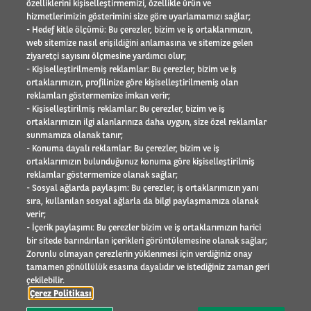
herkes için kaotik ve tehlikeli bir ortam oluşturur.
özelliklerini kişiselleştirmemizi, özellikle ürün ve
Uluslararası faaliyet alanı
hizmetlerimizin gösterimini size göre uyarlamamızı sağlar;
Referanslar
Cezalar, bu düzenin korunmasına doğrudan katkı
- Hedef kitle ölçümü: Bu çerezler, bizim ve iş ortaklarımızın,
Element - Arval Global Alliance
sağlar.
web sitemize nasıl erişildiğini anlamasına ve sitemize gelen
İnsan Kaynakları
ziyaretçi sayısını ölçmesine yardımcı olur;
Can ve mal güvenliğinin korunması:
Trafik kazaları
- Kişiselleştirilmemiş reklamlar: Bu çerezler, bizim ve iş
Arval Mobility Observatory
araç hasarının yanı sıra, ağır yaralanmalar ve can
ortaklarımızın, profilinize göre kişiselleştirilmemiş olan
Basın odası
reklamları göstermemize imkan verir;
kayıplarıyla da sonuçlanabilir. Bu risklerin önüne
Sosyal Sorumluluk
- Kişiselleştirilmiş reklamlar: Bu çerezler, bizim ve iş
İletişim
geçmek için sürücülerin kurallara uygun
ortaklarımızın ilgi alanlarınıza daha uygun, size özel reklamlar
sunmamıza olanak tanır;
davranmaya teşvik edilmesi gerekir.
- Konuma dayalı reklamlar: Bu çerezler, bizim ve iş
SÜRÜCÜLER
Sürücü davranışlarının şekillendirilmesi:
Tekrar
ortaklarımızın bulunduğunuz konuma göre kişiselleştirilmiş
reklamlar göstermemize olanak sağlar;
eden ihlallerde artan para cezaları, sürücülerin
- Sosyal ağlarda paylaşım: Bu çerezler, iş ortaklarımızın yanı
Site Haritası
uzun vadeli sürüş alışkanlıklarını dönüştürmeye
sıra, kullanılan sosyal ağlarla da bilgi paylaşmamıza olanak
Yasal Bilgi
verir;
yönelik etkili bir araç işlevi görür.
- İçerik paylaşımı: Bu çerezler bizim ve iş ortaklarımızın harici
Bilgi Toplumu Hizmetleri
Toplumsal farkındalığın güçlendirilmesi:
Trafik
bir sitede barındırılan içerikleri görüntülemesine olanak sağlar;
Çerez Politikası
Zorunlu olmayan çerezlerin yüklenmesi için verdiğiniz onay
cezaları, toplumun trafik kurallarına verdiği önemi
Etik Uyarı
tamamen gönüllülük esasına dayalıdır ve istediğiniz zaman geri
somutlaştırır ve bilinçli sürücülük kültürünün
Şikayet
çekilebilir.
Kişisel Veri
Çerez Politikası
yerleşmesine zemin hazırlar.
İletişim Formu