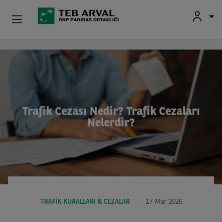
Kurumsal
Ana içeriğe atla
İkinci El Araçlar
Hakkımızda
Trafik Cezası Nedir? Trafik Cezaları
Nelerdir?
Yatırımcı İlişkileri
Sürücüler
TRAFIK KURALLARI & CEZALAR
17 Mar 2026