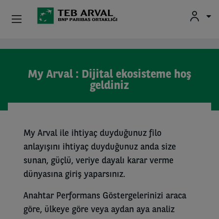
Kurumsal
Ana içeriğe atla
My Arval : Dijital ekosisteme hoş
İkinci El Araçlar
geldiniz
Hakkımızda
Yatırımcı İlişkileri
My Arval ile ihtiyaç duyduğunuz filo
anlayışını ihtiyaç duyduğunuz anda size
Sürücüler
sunan, güçlü, veriye dayalı karar verme
dünyasına giriş yaparsınız.
Anahtar Performans Göstergelerinizi araca
göre, ülkeye göre veya aydan aya analiz