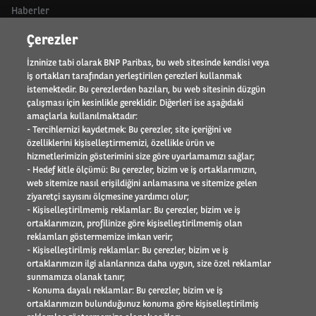
Haberler
Neden TEB Arval
Çerezler
ORTAKLAR
İzninize tabi olarak BNP Paribas, bu web sitesinde kendisi veya
iş ortakları tarafından yerleştirilen çerezleri kullanmak
Motor trade
istemektedir. Bu çerezlerden bazıları, bu web sitesinin düzgün
çalışması için kesinlikle gereklidir. Diğerleri ise aşağıdaki
amaçlarla kullanılmaktadır:
HAKKIMIZDA
- Tercihlernizi kaydetmek: Bu çerezler, site içeriğini ve
özelliklerini kişiselleştirmemizi, özellikle ürün ve
Uluslararası faaliyet alanı
hizmetlerimizin gösterimini size göre uyarlamamızı sağlar;
Referanslar
- Hedef kitle ölçümü: Bu çerezler, bizim ve iş ortaklarımızın,
Element - Arval Global Alliance
web sitemize nasıl erişildiğini anlamasına ve sitemize gelen
İnsan Kaynakları
ziyaretçi sayısını ölçmesine yardımcı olur;
Arval Mobility Observatory
- Kişiselleştirilmemiş reklamlar: Bu çerezler, bizim ve iş
ortaklarımızın, profilinize göre kişiselleştirilmemiş olan
Basın odası
reklamları göstermemize imkan verir;
Sosyal Sorumluluk
- Kişiselleştirilmiş reklamlar: Bu çerezler, bizim ve iş
İletişim
ortaklarımızın ilgi alanlarınıza daha uygun, size özel reklamlar
sunmamıza olanak tanır;
SÜRÜCÜLER
- Konuma dayalı reklamlar: Bu çerezler, bizim ve iş
ortaklarımızın bulunduğunuz konuma göre kişiselleştirilmiş