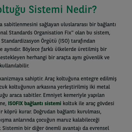
ltuğu Sistemi Nedir?
a sabitlenmesini sağlayan uluslararası bir bağlantı
ional Standards Organisation Fix" olan bu sistem,
ı Standardizasyon Örgütü (ISO) tarafından
e aynıdır. Böylece farklı ülkelerde üretilmiş bir
destekleyen herhangi bir araçta aynı güvenlik ve
llanılabilir.
kanizmaya sahiptir. Araç koltuğuna entegre edilmiş
ocuk koltuğunun arkasına yerleştirilmiş iki metal
oltuğu araca sabitler. Emniyet kemeriyle yapılan
ine,
ISOFIX bağlantı sistemi
koltuk ile araç gövdesi
r köprü kurar. Doğrudan bağlantı kurulması,
rpışma anlarında çocuğun maruz kalabileceği
. Sistemin bir diğer önemli avantajı da evrensel