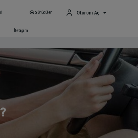
Oturum Aç
ri
Sürücüler
İletişim
r?