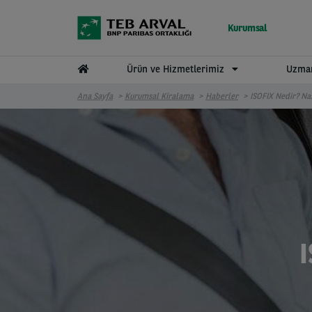
Ana içeriğe atla
Kurumsal
Ürün ve Hizmetlerimiz
Uzman
Ana Sayfa
Kurumsal Kiralama
Haberler
ISOFIX Nedir? Nas
I