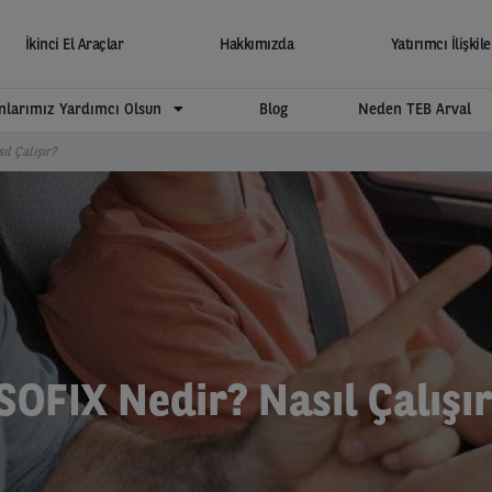
İkinci El Araçlar
Hakkımızda
Yatırımcı İlişkile
larımız Yardımcı Olsun
Blog
Neden TEB Arval
ıl Çalışır?
SOFIX Nedir? Nasıl Çalışı