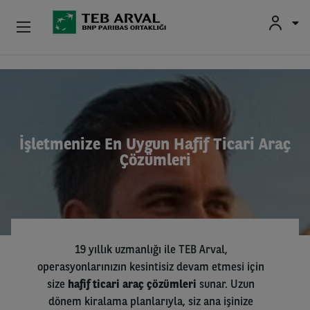
Kurumsal
Ana içeriğe atla
İkinci El Araçlar
Hakkımızda
İşletmenize En Uygun Hafif Ticari Araç
Çözümleri
Yatırımcı İlişkileri
Sürücüler
19 yıllık uzmanlığı ile TEB Arval,
operasyonlarınızın kesintisiz devam etmesi için
size
hafif
ticari araç çözümleri
sunar. Uzun
dönem kiralama planlarıyla, siz ana işinize