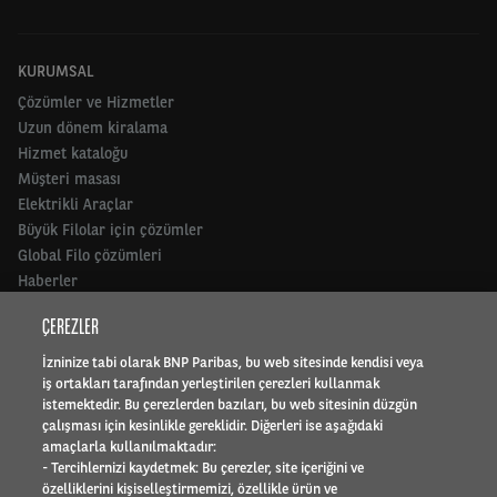
KURUMSAL
Çözümler ve Hizmetler
Uzun dönem kiralama
Hizmet kataloğu
Müşteri masası
Elektrikli Araçlar
Büyük Filolar için çözümler
Global Filo çözümleri
Haberler
Neden TEB Arval
ÇEREZLER
ORTAKLAR
İzninize tabi olarak BNP Paribas, bu web sitesinde kendisi veya
iş ortakları tarafından yerleştirilen çerezleri kullanmak
Motor trade
istemektedir. Bu çerezlerden bazıları, bu web sitesinin düzgün
çalışması için kesinlikle gereklidir. Diğerleri ise aşağıdaki
amaçlarla kullanılmaktadır:
HAKKIMIZDA
- Tercihlernizi kaydetmek: Bu çerezler, site içeriğini ve
özelliklerini kişiselleştirmemizi, özellikle ürün ve
Uluslararası faaliyet alanı