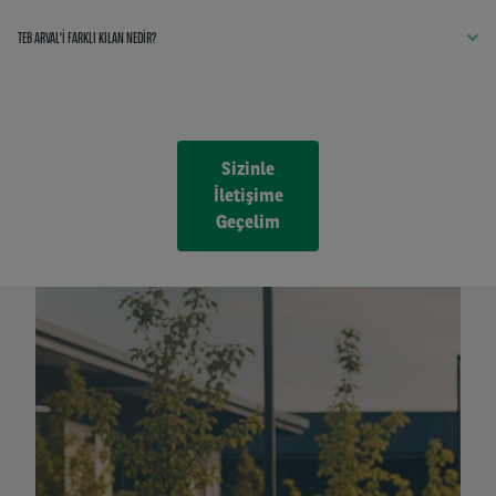
TEB ARVAL'I FARKLI KILAN NEDIR?
Sizinle
İletişime
Geçelim
Left
column