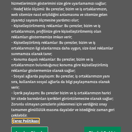
hizmetlerimizin gösterimini size göre uyarlamamızı sağlar;
Referanslar
- Hedef kitle ölçümü: Bu çerezler, bizim ve iş ortaklarımızın,
Element - Arval Global Alliance
web sitemize nasıl erişildiğini anlamasına ve sitemize gelen
İnsan Kaynakları
ziyaretçi sayısını ölçmesine yardımcı olur;
Arval Mobility Observatory
- Kişiselleştirilmemiş reklamlar: Bu çerezler, bizim ve iş
ortaklarımızın, profilinize göre kişiselleştirilmemiş olan
Basın odası
reklamları göstermemize imkan verir;
Sosyal Sorumluluk
- Kişiselleştirilmiş reklamlar: Bu çerezler, bizim ve iş
İletişim
ortaklarımızın ilgi alanlarınıza daha uygun, size özel reklamlar
sunmamıza olanak tanır;
SÜRÜCÜLER
- Konuma dayalı reklamlar: Bu çerezler, bizim ve iş
ortaklarımızın bulunduğunuz konuma göre kişiselleştirilmiş
reklamlar göstermemize olanak sağlar;
- Sosyal ağlarda paylaşım: Bu çerezler, iş ortaklarımızın yanı
Site Haritası
sıra, kullanılan sosyal ağlarla da bilgi paylaşmamıza olanak
Yasal Bilgi
verir;
- İçerik paylaşımı: Bu çerezler bizim ve iş ortaklarımızın harici
Bilgi Toplumu Hizmetleri
bir sitede barındırılan içerikleri görüntülemesine olanak sağlar;
Çerez Politikası
Zorunlu olmayan çerezlerin yüklenmesi için verdiğiniz onay
Etik Uyarı
tamamen gönüllülük esasına dayalıdır ve istediğiniz zaman geri
Şikayet
çekilebilir.
Kişisel Veri
Çerez Politikası
İletişim Formu