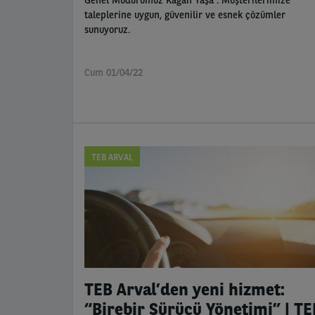
taleplerine uygun, güvenilir ve esnek çözümler
sunuyoruz.
Cum 01/04/22
TEB ARVAL
TEB Arval’den yeni hizmet:
“Birebir Sürücü Yönetimi” | TE