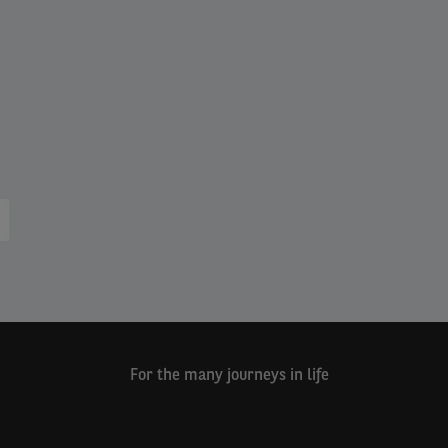
rrent
ge
For the many journeys in life