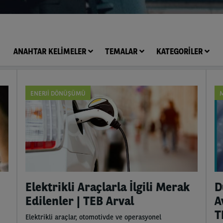
ANAHTAR KELİMELER
TEMALAR
KATEGORILER
ENERJI DÖNÜŞÜMÜ
M
Elektrikli Araçlarla İlgili Merak
D
Edilenler | TEB Arval
A
T
Elektrikli araçlar, otomotivde ve operasyonel