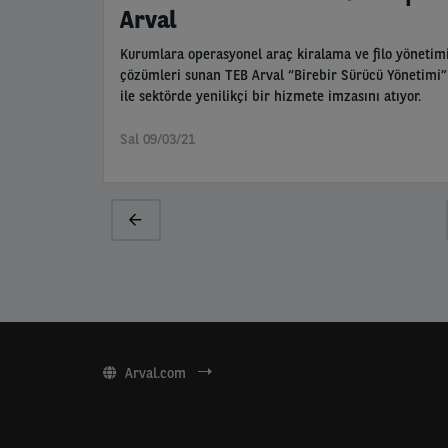
Arval
Kurumlara operasyonel araç kiralama ve filo yönetim
çözümleri sunan TEB Arval “Birebir Sürücü Yönetimi”
ile sektörde yenilikçi bir hizmete imzasını atıyor.
Sal 09/03/21
Pagination
Previous
page
Arval.com