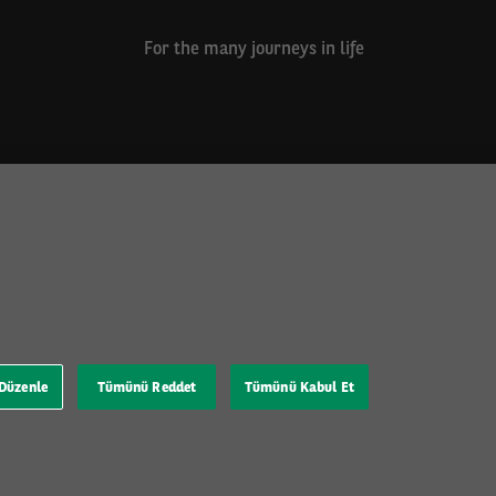
For the many journeys in life
 Düzenle
Tümünü Reddet
Tümünü Kabul Et