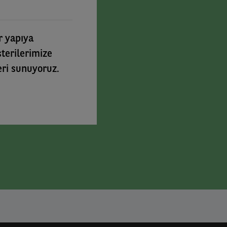
r yapıya
terilerimize
eri sunuyoruz.