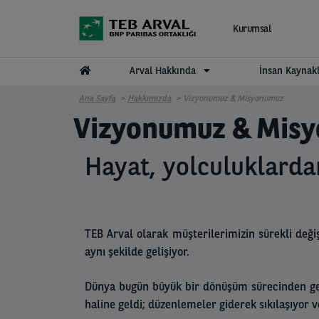
Ana içeriğe atla
Kurumsal
Arval Hakkında
İnsan Kaynakl
Ana Sayfa
Hakkımızda
Vizyonumuz & Misyonumuz
Vizyonumuz & Mis
Hayat, yolculuklarda
TEB Arval olarak müşterilerimizin sürekli değ
aynı şekilde gelişiyor.
Dünya bugün büyük bir dönüşüm sürecinden geçi
haline geldi; düzenlemeler giderek sıkılaşıyor