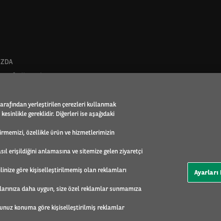
IZDA
ası faaliyet alanı
lar
- Arval Global Alliance
tarafından yerleştirilen çerezleri kullanmak
ynakları
esinlikle gereklidir. Diğerleri ise aşağıdaki
bility Observatory
ası
eştirmemizi, özellikle ürün ve hizmetlerimizin
Sorumluluk
sıl erişildiğini anlamasına ve sitemize gelen ziyaretçi
ilinize göre kişiselleştirilmemiş olan reklamları
Ayarları
LER
alanlarınıza daha uygun, size özel reklamlar sunmamıza
ğunuz konuma göre kişiselleştirilmiş reklamlar