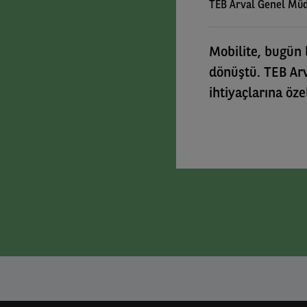
TEB Arval Genel Mü
Mobilite, bugün 
dönüştü. TEB Ar
ihtiyaçlarına öz