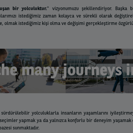
uşan bir yolculuktur.
" vizyonumuzu şekillendiriyor. Başka bir
ılarımızı istediğimiz zaman kolayca ve sürekli olarak değiştire
me, olmak istediğimiz kişi olma ve değişimi gerçekleştirme özgürlü
the many journeys in
 sürdürülebilir yolculuklarla insanların yaşamlarını iyileştir
eçimler yapmak ya da yalnızca konforlu bir deneyim yaşamak ol
pazesi sunmaktadır.