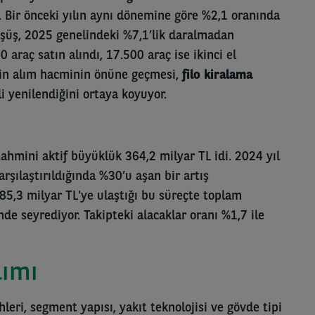
. Bir önceki yılın aynı dönemine göre %2,1 oranında
şüş, 2025 genelindeki %7,1’lik daralmadan
araç satın alındı, 17.500 araç ise ikinci el
inin alım hacminin önüne geçmesi,
filo kiralama
i yenilendiğini ortaya koyuyor.
tahmini aktif büyüklük 364,2 milyar TL idi. 2024 yıl
rşılaştırıldığında %30’u aşan bir artış
85,3 milyar TL'ye ulaştığı bu süreçte toplam
de seyrediyor. Takipteki alacaklar oranı %1,7 ile
lımı
leri, segment yapısı, yakıt teknolojisi ve gövde tipi