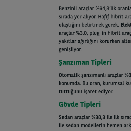
Benzinli araçlar %64,8’lik oranl
sırada yer alıyor. Hafif hibrit a
ulaştığını belirtmek gerek.
Elek
araçlar %3,0, plug-in hibrit ara
yakıtlar ağırlığını korurken alt
genişliyor.
Şanzıman Tipleri
Otomatik şanzımanlı araçlar %83
konumda. Bu oran, kurumsal kull
tuttuğunu işaret ediyor.
Gövde Tipleri
Sedan araçlar %38,3 ile ilk sır
ile sedan modellerin hemen ark