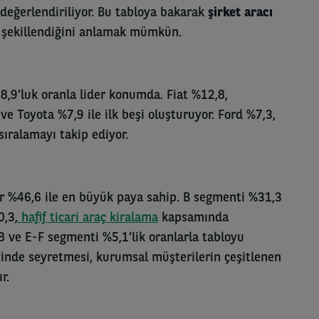
a değerlendiriliyor. Bu tabloya bakarak
şirket aracı
 şekillendiğini anlamak mümkün.
8,9’luk oranla lider konumda. Fiat %12,8,
 Toyota %7,9 ile ilk beşi oluşturuyor. Ford %7,3,
ıralamayı takip ediyor.
ar %46,6 ile en büyük paya sahip. B segmenti %31,3
0,3,
hafif ticari araç kiralama
kapsamında
8 ve E-F segmenti %5,1’lik oranlarla tabloyu
inde seyretmesi, kurumsal müşterilerin çeşitlenen
r.