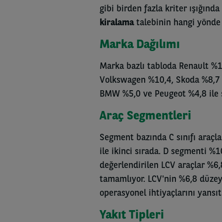
gibi birden fazla kriter ışığınd
kiralama
talebinin hangi yönde
Marka Dağılımı
Marka bazlı tabloda Renault %1
Volkswagen %10,4, Skoda %8,7 ve
BMW %5,0 ve Peugeot %4,8 ile s
Araç Segmentleri
Segment bazında C sınıfı araçl
ile ikinci sırada. D segmenti %1
değerlendirilen LCV araçlar %6,
tamamlıyor. LCV'nin %6,8 düzey
operasyonel ihtiyaçlarını yansıtı
Yakıt Tipleri