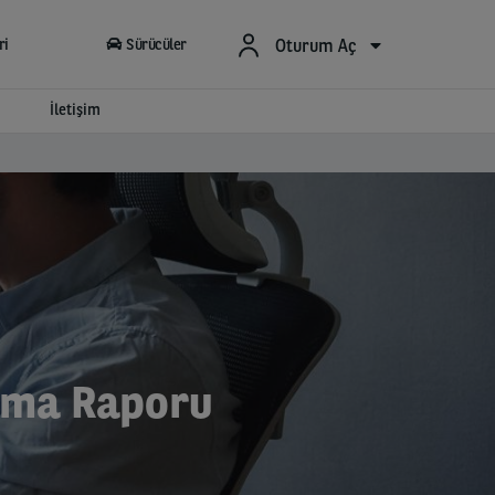
Oturum Aç
ri
Sürücüler
İletişim
ama Raporu