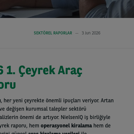
SEKTÖREL RAPORLAR
3 Jun 2026
 1. Çeyrek Araç
oru
ı
, her yeni çeyrekte önemli ipuçları veriyor. Artan
ı ve değişen kurumsal talepler sektörü
izlerin önemi de artıyor. NielsenIQ iş birliğiyle
yrek raporu, hem
operasyonel kiralama
hem de
rini güncel
araç kiralama verileri
ile