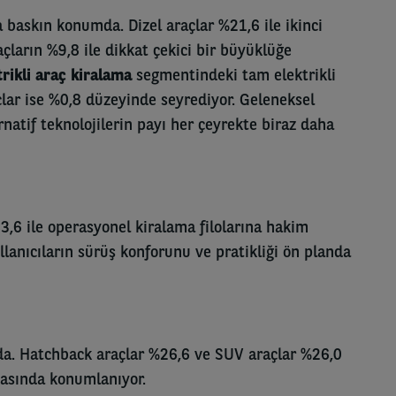
a baskın konumda. Dizel araçlar %21,6 ile ikinci
raçların %9,8 ile dikkat çekici bir büyüklüğe
trikli araç kiralama
segmentindeki tam elektrikli
çlar ise %0,8 düzeyinde seyrediyor. Geleneksel
ernatif teknolojilerin payı her çeyrekte biraz daha
,6 ile operasyonel kiralama filolarına hakim
anıcıların sürüş konforunu ve pratikliği ön planda
ada. Hatchback araçlar %26,6 ve SUV araçlar %26,0
asında konumlanıyor.